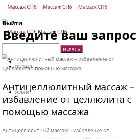
Выйти
Введите ваш запрос
Массаж СПб
ГЛАВНАЯ
Антицеллюлитный массаж –
УСЛУГИ
избавление от целлюлита с
помощью массажа
ОЗДОРОВИТЕЛЬНЫЕ
Антицеллюлитный массаж – избавление от