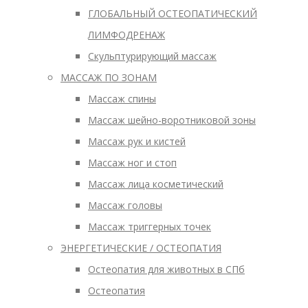
ГЛОБАЛЬНЫЙ ОСТЕОПАТИЧЕСКИЙ
ЛИМФОДРЕНАЖ
Скульптурирующий массаж
МАССАЖ ПО ЗОНАМ
Массаж спины
Массаж шейно-воротниковой зоны
Массаж рук и кистей
Массаж ног и стоп
Массаж лица косметический
Массаж головы
Массаж триггерных точек
ЭНЕРГЕТИЧЕСКИЕ / ОСТЕОПАТИЯ
Остеопатия для животных в СПб
Остеопатия