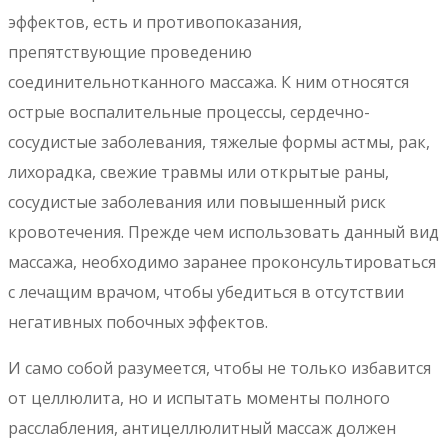
эффектов, есть и противопоказания,
препятствующие проведению
соединительнотканного массажа. К ним относятся
острые воспалительные процессы, сердечно-
сосудистые заболевания, тяжелые формы астмы, рак,
лихорадка, свежие травмы или открытые раны,
сосудистые заболевания или повышенный риск
кровотечения. Прежде чем использовать данный вид
массажа, необходимо заранее проконсультироваться
с лечащим врачом, чтобы убедиться в отсутствии
негативных побочных эффектов.
И само собой разумеется, чтобы не только избавится
от целлюлита, но и испытать моменты полного
расслабления, антицеллюлитный массаж должен