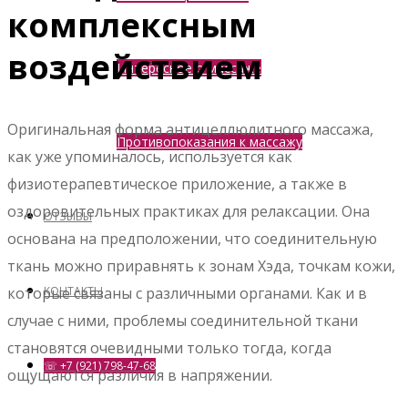
комплексным
воздействием
Интересное о массаже
Оригинальная форма антицеллюлитного массажа,
Противопоказания к массажу
как уже упоминалось, используется как
физиотерапевтическое приложение, а также в
оздоровительных практиках для релаксации. Она
ОТЗЫВЫ
основана на предположении, что соединительную
ткань можно приравнять к зонам Хэда, точкам кожи,
КОНТАКТЫ
которые связаны с различными органами. Как и в
случае с ними, проблемы соединительной ткани
становятся очевидными только тогда, когда
☏ +7 (921) 798-47-68
ощущаются различия в напряжении.