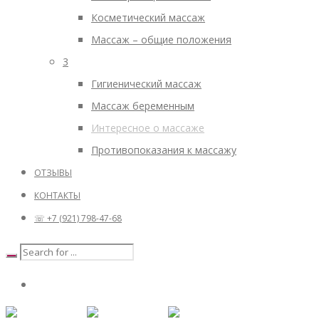
Косметический массаж
Массаж – общие положения
3
Гигиенический массаж
Массаж беременным
Интересное о массаже
Противопоказания к массажу
ОТЗЫВЫ
КОНТАКТЫ
☏ +7 (921) 798-47-68