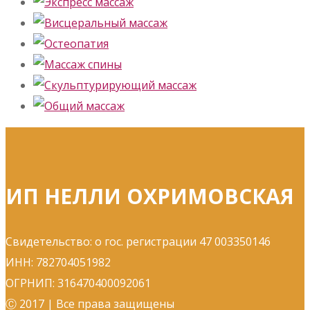
ИП НЕЛЛИ ОХРИМОВСКАЯ
Свидетельство: о гос. регистрации 47 003350146
ИНН: 782704051982
ОГРНИП: 316470400092061
Ⓒ 2017 | Все права защищены