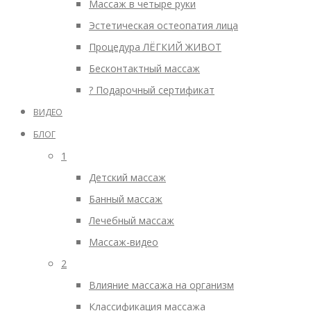
Массаж в четыре руки
Эстетическая остеопатия лица
Процедура ЛЁГКИЙ ЖИВОТ
Бесконтактный массаж
? Подарочный сертификат
ВИДЕО
БЛОГ
1
Детский массаж
Банный массаж
Лечебный массаж
Массаж-видео
2
Влияние массажа на организм
Классификация массажа