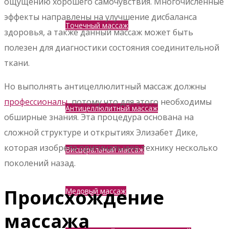
ощущению хорошего самочувствия. Многочисленные
эффекты направлены на улучшение дисбаланса
Точечный массаж
здоровья, а также данный массаж может быть
полезен для диагностики состояния соединительной
ткани.
АНТИЦЕЛЛЮЛИТНЫЕ
Но выполнять антицеллюлитный массаж должны
профессионалы
, потому что для этого необходимы
Антицеллюлитный массаж
обширные знания. Эта процедура основана на
сложной структуре и открытиях Элизабет Дике,
которая изобрела оригинальную технику несколько
Висцеральный массаж
поколений назад.
Происхождение
Медовый массаж
массажа