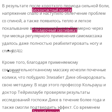
В результате после короткого периода сильной боли,
Бесконтактный массаж
напряжение спало и наступило облегчение проблем
со спиной, а также появилось тепло и легкое
покалывание в пораженной ноге. Примерно через
? Подарочный сертификат
три месяца регулярного применения самомассажа
удалось даже полностью реабилитировать ногу и
спину.
ВИДЕО
Кроме того, благодаря применяемому
соединительнотканному массажу исчезли почечные
БЛОГ
колики, что побудило Элизабет Дике обнародовать
свою методику. В ходе этого профессор Кольрауш и
1
доктор Тейрихлаубе проверяли результаты
исследований госпожи Дике в течение более года и
также смогли подтвердить эффект. Со временем
Детский массаж