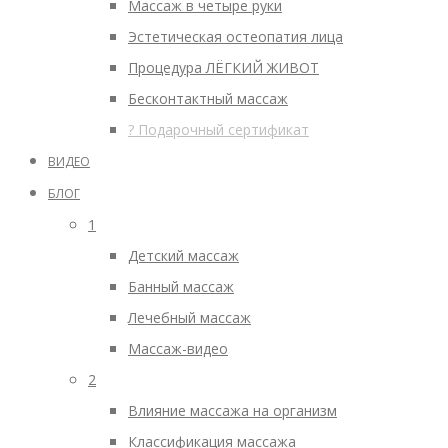
Массаж в четыре руки
Эстетическая остеопатия лица
Процедура ЛЁГКИЙ ЖИВОТ
Бесконтактный массаж
? Подарочный сертификат
ВИДЕО
БЛОГ
1
Детский массаж
Банный массаж
Лечебный массаж
Массаж-видео
2
Влияние массажа на организм
Классификация массажа