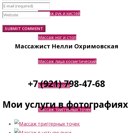
Массаж рук и кистей
Массаж ног и стоп
Массажист Нелли Охримовская
Массаж лица косметический
+7 (921) 798-47-68
Массаж головы
Мои услуги в фотографиях
Массаж триггерных точек