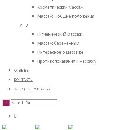
Косметический массаж
Массаж – общие положения
3
Гигиенический массаж
Массаж беременным
Интересное о массаже
Противопоказания к массажу
ОТЗЫВЫ
КОНТАКТЫ
☏ +7 (921) 798-47-68