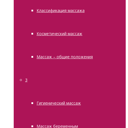
Классификация массажа
Косметический массаж
Массаж – общие положения
3
Гигиенический массаж
Массаж беременным