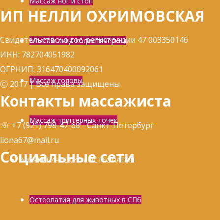
Массаж ног и стоп
ИП НЕЛЛИ ОХРИМОВСКАЯ
Свидетельство: о гос. регистрации 47 003350146
Массаж лица косметический
ИНН: 782704051982
ОГРНИП: 316470400092061
Массаж головы
Ⓒ 2017 | Все права защищены
Контакты массажиста
Массаж триггерных точек
☏ +7 (921) 798-47-68 - Санкт-Петербург
liona67@mail.ru
Социальные сети
ЭНЕРГЕТИЧЕСКИЕ / ОСТЕОПАТИЯ
Остеопатия для животных в СПб