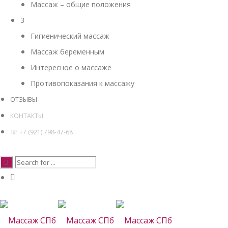
Массаж – общие положения
3
Гигиенический массаж
Массаж беременным
Интересное о массаже
Противопоказания к массажу
ОТЗЫВЫ
КОНТАКТЫ
☏ +7 (921) 798-47-68