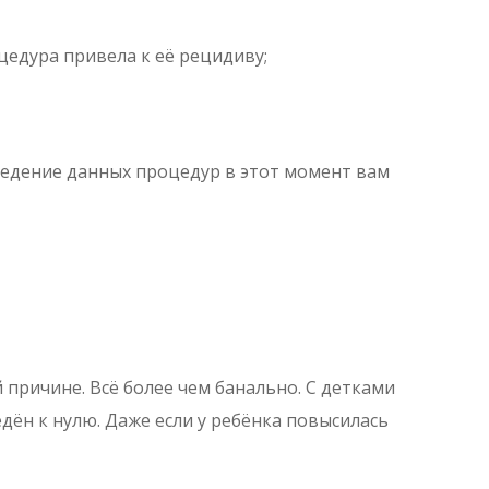
цедура привела к её рецидиву;
оведение данных процедур в этот момент вам
 причине. Всё более чем банально. С детками
дён к нулю. Даже если у ребёнка повысилась