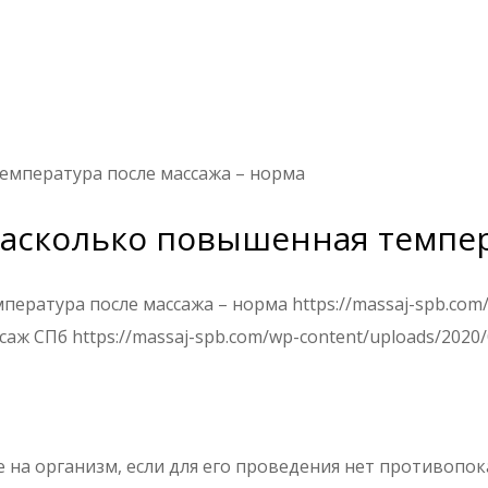
насколько повышенная темпер
пература после массажа – норма
https://massaj-spb.com
саж СПб
https://massaj-spb.com/wp-content/uploads/202
е на организм, если для его проведения нет противопо