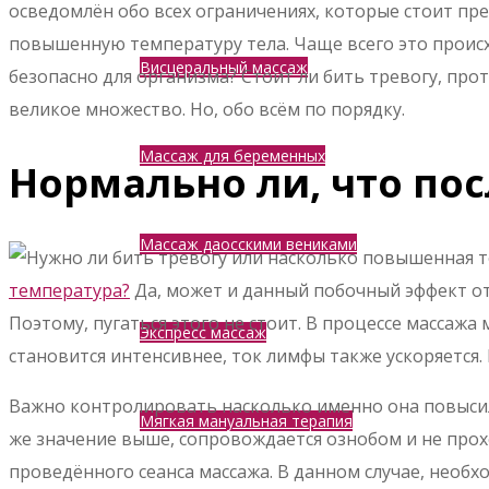
осведомлён обо всех ограничениях, которые стоит пр
повышенную температуру тела. Чаще всего это происх
Висцеральный массаж
безопасно для организма? Стоит ли бить тревогу, пр
великое множество. Но, обо всём по порядку.
Массаж для беременных
Нормально ли, что по
Массаж даосскими вениками
температура?
Да, может и данный побочный эффект о
Поэтому, пугаться этого не стоит. В процессе массажа
Экспресс массаж
становится интенсивнее, ток лимфы также ускоряется
Важно контролировать насколько именно она повысилас
Мягкая мануальная терапия
же значение выше, сопровождается ознобом и не прох
проведённого сеанса массажа. В данном случае, необх