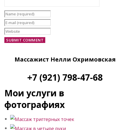
Массажист Нелли Охримовская
+7 (921) 798-47-68
Мои услуги в
фотографиях