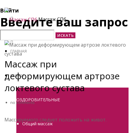
Выйти
Введите ваш запрос
Массаж СПб
ГЛАВНАЯ
Массаж при
деформирующем артрозе
УСЛУГИ
локтевого сустава
ОЗДОРОВИТЕЛЬНЫЕ
no comments
Массируемого следует положить на живот.
Общий массаж