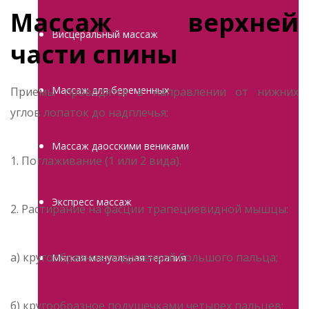
Массаж верхней
Висцеральный массаж
части спины
Массаж для беременных
Приемы проводятся в направлении от нижних
углов лопаток до надплечья:
Массаж даосскими вениками
1. Поглаживание (1 или 2 вида).
Экспресс массаж
2. Растирание на фасции трапециевидной мышцы:
а) кругообразное подушечкой большого пальца;
Мягкая мануальная терапия
б) кругообразное подушечками четырех пальцев;