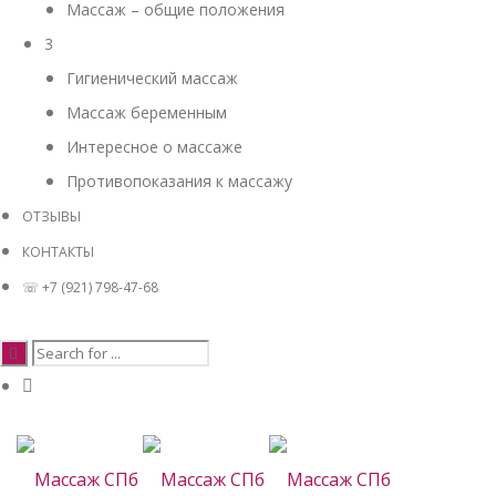
Массаж – общие положения
3
Гигиенический массаж
Массаж беременным
Интересное о массаже
Противопоказания к массажу
ОТЗЫВЫ
КОНТАКТЫ
☏ +7 (921) 798-47-68