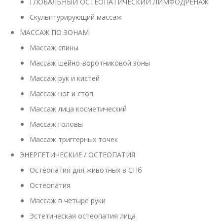
ГЛОБАЛЬНЫЙ ОСТЕОПАТИЧЕСКИЙ ЛИМФОДРЕНАЖ
Скульптурирующий массаж
МАССАЖ ПО ЗОНАМ
Массаж спины
Массаж шейно-воротниковой зоны
Массаж рук и кистей
Массаж ног и стоп
Массаж лица косметический
Массаж головы
Массаж триггерных точек
ЭНЕРГЕТИЧЕСКИЕ / ОСТЕОПАТИЯ
Остеопатия для животных в СПб
Остеопатия
Массаж в четыре руки
Эстетическая остеопатия лица