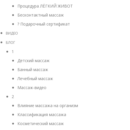
Процедура ЛЁГКИЙ ЖИВОТ
Бесконтактный массаж
? Подарочный сертификат
ВИДЕО
БЛОГ
1
Детский массаж
Банный массаж
Лечебный массаж
Массаж-видео
2
Влияние массажа на организм
Классификация массажа
Косметический массаж