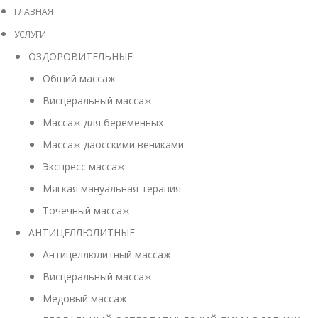
ГЛАВНАЯ
УСЛУГИ
ОЗДОРОВИТЕЛЬНЫЕ
Общий массаж
Висцеральный массаж
Массаж для беременных
Массаж даосскими вениками
Экспресс массаж
Мягкая мануальная терапия
Точечный массаж
АНТИЦЕЛЛЮЛИТНЫЕ
Антицеллюлитный массаж
Висцеральный массаж
Медовый массаж