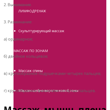
2. Выжимание.
ЛИМФОДРЕНАЖ
3. Разминание:
Скульптурирующий массаж
а) ординарное;
МАССАЖ ПО ЗОНАМ
б) двойное кольцевое;
Массаж спины
в) кругообразное подушечками четырех пальцев;
г) кругообразное фалангами согнутых пальцев.
Массаж шейно-воротниковой зоны
Массаж мышц плеча