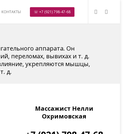
КОНТАКТЫ
☏ +7 (921) 798-47-68
гательного аппарата. Он
й, переломах, вывихах и т. д.
излияние, укрепляются мышцы,
. д.
Массажист Нелли
Охримовская