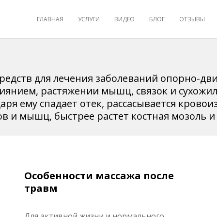
ГЛАВНАЯ
УСЛУГИ
ВИДЕО
БЛОГ
ОТЗЫВЫ
редств для лечения заболеваний опорно-дви
иянием, растяжении мышц, связок и сухожили
даря ему спадает отек, рассасывается крово
 и мышц, быстрее растет костная мозоль и т
Особенности массажа после
травм
Для активной жизни и нормального