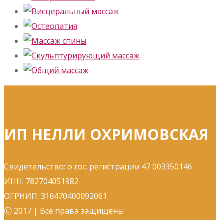
ИП НЕЛЛИ ОХРИМОВСКАЯ
Свидетельство: о гос. регистрации 47 003350146
ИНН: 782704051982
ОГРНИП: 316470400092061
Ⓒ 2017 | Все права защищены