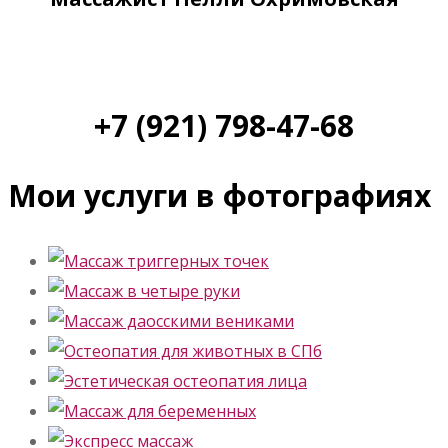
+7 (921) 798-47-68
Мои услуги в фотографиях