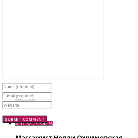
Интересное о массаже
Противопоказания к массажу
ОТЗЫВЫ
КОНТАКТЫ
☏ +7 (921) 798-47-68
Массажист Нелли Охримовская