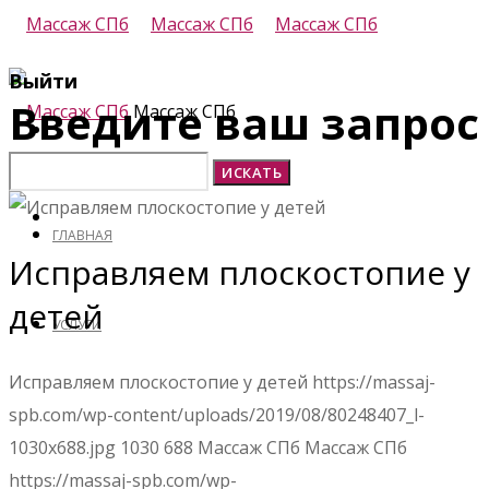
Выйти
Введите ваш запрос
Массаж СПб
ГЛАВНАЯ
Исправляем плоскостопие у
детей
УСЛУГИ
Исправляем плоскостопие у детей
https://massaj-
spb.com/wp-content/uploads/2019/08/80248407_l-
ОЗДОРОВИТЕЛЬНЫЕ
1030x688.jpg
1030
688
Массаж СПб
Массаж СПб
https://massaj-spb.com/wp-