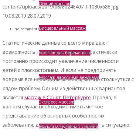
Общий массаж
content/uploads/2019/08/80248407_l-1030x688.jpg
10.08.2019
28.07.2019
Висцеральный массаж
no comments
Статистические данные со всего мира дают
возможность говорить о том, что практически
Массаж для беременных
постоянно происходит увеличение численности
детей с плоскостопием. И если не предпринять
Массаж даосскими вениками
вовремя все необходимые меры, можно столкнуться с
рядом проблем. Одним из действенных вариантов
является
массаж в Санкт-Петербурге
. Правда, в
Экспресс массаж
данном случае необходимо иметь четкое
представление об основных особенностях
заболевания, для того, чтобы не усугубить ситуацию.
Мягкая мануальная терапия