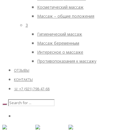
Косметический массаж
Массаж – общие положения
3
Гигиенический массаж
Массаж беременным
Интересное о массаже
Противопоказания к массажу
ОТЗЫВЫ
КОНТАКТЫ
☏ +7 (921) 798-47-68