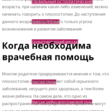
ГЛОБАЛЬНЫЙ ОСТЕОПАТИЧЕСКИЙ
возраста, при наличии каких-либо изменений, можно
начинать говорить о плоскостопии. До наступления
данного возраста имеет место только угроза
ЛИМФОДРЕНАЖ
возникновения и развития заболевания.
Скульптурирующий массаж
Когда необходима
врачебная помощь
МАССАЖ ПО ЗОНАМ
Многие родители придерживаются мнения о том, что
плоскостопие не представляет собой серьезного
Массаж спины
заболевания, несущего риск здоровью, а тем более
жизни ребенка. На самом деле, это одно из
Массаж шейно-воротниковой зоны
распространенных заблуждений. Со временем могут