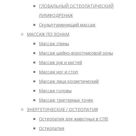
ГЛОБАЛЬНЫЙ ОСТЕОПАТИЧЕСКИЙ
ЛИМФОДРЕНАЖ
Скульптурирующий массаж
МАССАЖ ПО ЗОНАМ
Массаж спины
Массаж шейно-воротниковой зоны
Массаж рук и кистей
Массаж ног и стоп
Массаж лица косметический
Массаж головы
Массаж триггерных точек
ЭНЕРГЕТИЧЕСКИЕ / ОСТЕОПАТИЯ
Остеопатия для животных в СПб
Остеопатия