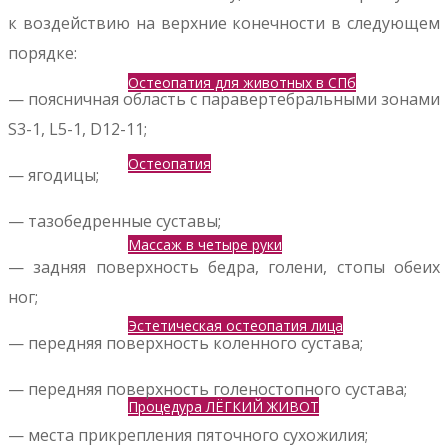
ЭНЕРГЕТИЧЕСКИЕ / ОСТЕОПАТИЯ
к воздействию на верхние конечности в следующем
порядке:
Остеопатия для животных в СПб
— поясничная область с паравертебральными зонами
S3-1, L5-1, D12-11;
Остеопатия
— ягодицы;
— тазобедренные суставы;
Массаж в четыре руки
— задняя поверхность бедра, голени, стопы обеих
ног;
Эстетическая остеопатия лица
— передняя поверхность коленного сустава;
— передняя поверхность голеностопного сустава;
Процедура ЛЁГКИЙ ЖИВОТ
— места прикрепления пяточного сухожилия;