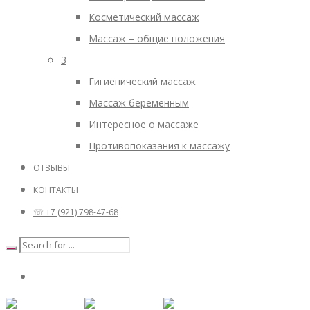
Косметический массаж
Массаж – общие положения
3
Гигиенический массаж
Массаж беременным
Интересное о массаже
Противопоказания к массажу
ОТЗЫВЫ
КОНТАКТЫ
☏ +7 (921) 798-47-68