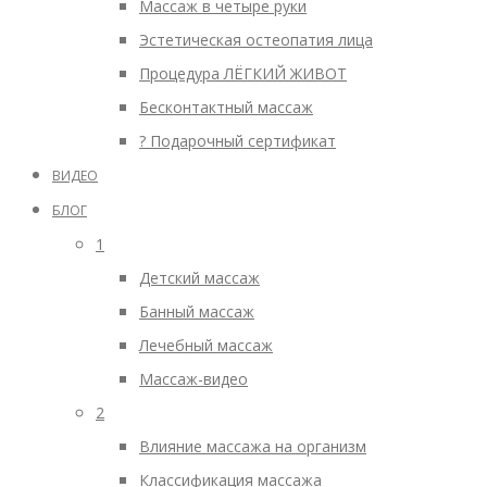
Массаж в четыре руки
Эстетическая остеопатия лица
Процедура ЛЁГКИЙ ЖИВОТ
Бесконтактный массаж
? Подарочный сертификат
ВИДЕО
БЛОГ
1
Детский массаж
Банный массаж
Лечебный массаж
Массаж-видео
2
Влияние массажа на организм
Классификация массажа