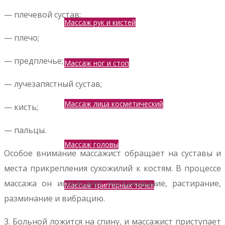
— плечевой сустав;
Массаж рук и кистей
— плечо;
— предплечье;
Массаж ног и стоп
— лучезапястный сустав;
Массаж лица косметический
— кисть;
— пальцы.
Массаж головы
Особое внимание массажист обращает на суставы и
места прикрепления сухожилий к костям. В процессе
массажа он использует поглаживание, растирание,
Массаж триггерных точек
разминание и вибрацию.
3. Больной ложится на спину, и массажист приступает