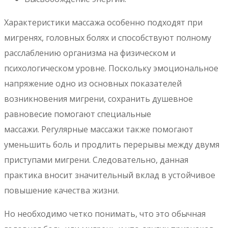
Характеристики массажа особенно подходят при
мигренях, головных болях и способствуют полному
расслаблению организма на физическом и
психологическом уровне. Поскольку эмоциональное
напряжение одно из основных показателей
возникновения мигрени, сохранить душевное
равновесие помогают специальные
массажи. Регулярные массажи также помогают
уменьшить боль и продлить перерывы между двумя
приступами мигрени. Следовательно, данная
практика вносит значительный вклад в устойчивое
повышение качества жизни.
Но необходимо четко понимать, что это обычная