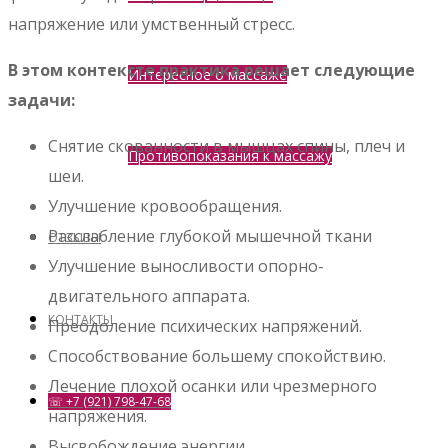
напряжение или умственный стресс.
В этом контексте практика решает следующие
Интересное о массаже
задачи:
Снятие скованности в мышцах спины, плеч и
Противопоказания к массажу
шеи.
Улучшение кровообращения.
Расслабление глубокой мышечной ткани
ОТЗЫВЫ
Улучшение выносливости опорно-
двигательного аппарата.
КОНТАКТЫ
Преодоление психических напряжений.
Способствование большему спокойствию.
Лечение плохой осанки или чрезмерного
☏ +7 (921) 798-47-68
напряжения.
Высвобождение энергии.