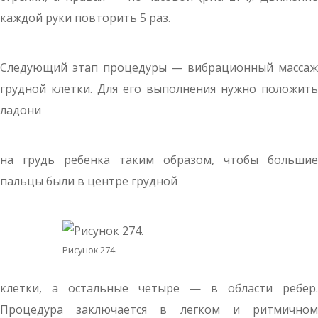
каждой руки повторить 5 раз.
Следующий этап процедуры — вибрационный массаж
грудной клетки. Для его выполнения нужно положить
ладони
на грудь ребенка таким образом, чтобы большие
пальцы были в центре грудной
Рисунок 274.
клетки, а остальные четыре — в области ребер.
Процедура заключается в легком и ритмичном