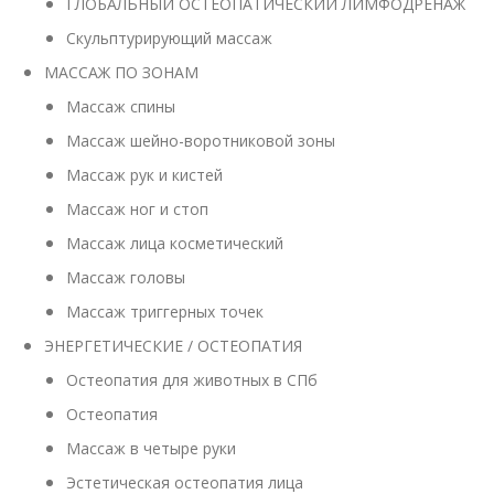
ГЛОБАЛЬНЫЙ ОСТЕОПАТИЧЕСКИЙ ЛИМФОДРЕНАЖ
Скульптурирующий массаж
МАССАЖ ПО ЗОНАМ
Массаж спины
Массаж шейно-воротниковой зоны
Массаж рук и кистей
Массаж ног и стоп
Массаж лица косметический
Массаж головы
Массаж триггерных точек
ЭНЕРГЕТИЧЕСКИЕ / ОСТЕОПАТИЯ
Остеопатия для животных в СПб
Остеопатия
Массаж в четыре руки
Эстетическая остеопатия лица