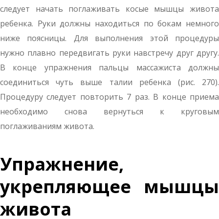
следует начать поглаживать косые мышцы живота
ребенка. Руки должны находиться по бокам немного
ниже поясницы. Для выполнения этой процедуры
нужно плавно передвигать руки навстречу друг другу.
В конце упражнения пальцы массажиста должны
соединиться чуть выше талии ребенка (рис. 270).
Процедуру следует повторить 7 раз. В конце приема
необходимо снова вернуться к круговым
поглаживаниям живота.
Упражнение,
укрепляющее мышцы
живота