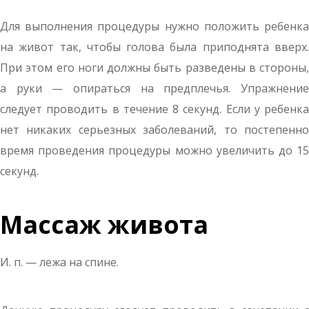
Для выполнения процедуры нужно положить ребенка
на живот так, чтобы голова была приподнята вверх.
При этом его ноги должны быть разведены в стороны,
а руки — опираться на предплечья. Упражнение
следует проводить в течение 8 секунд. Если у ребенка
нет никаких серьезных заболеваний, то постепенно
время проведения процедуры можно увеличить до 15
секунд.
Массаж живота
И. п. — лежа на спине.