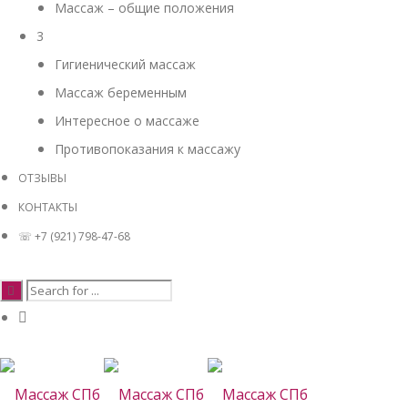
Массаж – общие положения
3
Гигиенический массаж
Массаж беременным
Интересное о массаже
Противопоказания к массажу
ОТЗЫВЫ
КОНТАКТЫ
☏ +7 (921) 798-47-68