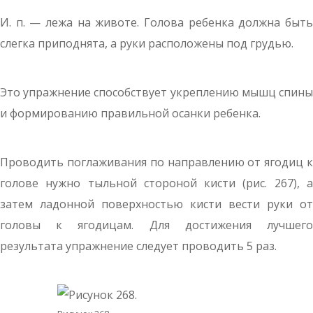
И. п. — лежа на животе. Голова ребенка должна быть
слегка приподнята, а руки расположены под грудью.
Это упражнение способствует укреплению мышц спины
и формированию правильной осанки ребенка.
Проводить поглаживания по направлению от ягодиц к
голове нужно тыльной стороной кисти (рис. 267), а
затем ладонной поверхностью кисти вести руки от
головы к ягодицам. Для достижения лучшего
результата упражнение следует проводить 5 раз.