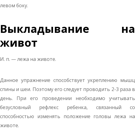
левом боку.
Выкладывание на
живот
И. п. — лежа на животе.
Данное упражнение способствует укреплению мышц
спины и шеи. Поэтому его следует проводить 2-3 раза в
день. При его проведении необходимо учитывать
безусловный рефлекс ребенка, связанный со
способностью изменять положение головы лежа на
животе.