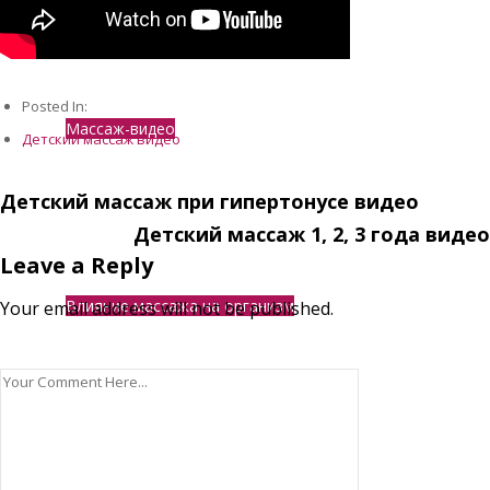
Лечебный массаж
Posted In:
Массаж-видео
Детский массаж видео
Детский массаж при гипертонусе видео
2
Детский массаж 1, 2, 3 года видео
Leave a Reply
Влияние массажа на организм
Your email address will not be published.
Классификация массажа
Косметический массаж