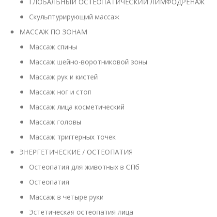
ГЛОБАЛЬНЫЙ ОСТЕОПАТИЧЕСКИЙ ЛИМФОДРЕНАЖ
Скульптурирующий массаж
МАССАЖ ПО ЗОНАМ
Массаж спины
Массаж шейно-воротниковой зоны
Массаж рук и кистей
Массаж ног и стоп
Массаж лица косметический
Массаж головы
Массаж триггерных точек
ЭНЕРГЕТИЧЕСКИЕ / ОСТЕОПАТИЯ
Остеопатия для животных в СПб
Остеопатия
Массаж в четыре руки
Эстетическая остеопатия лица