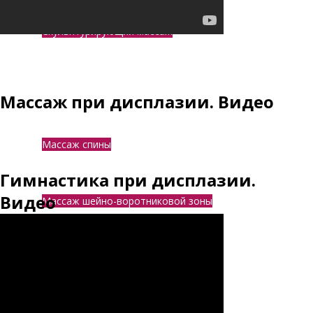
Скульптурирующий массаж
МАССАЖ ПО ЗОНАМ
Массаж при дисплазии. Видео
Массаж спины
Гимнастика при дисплазии.
Видео
Массаж шейно-воротниковой зоны
Массаж рук и кистей