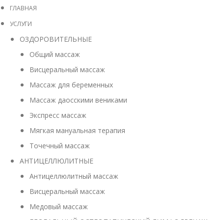
ГЛАВНАЯ
УСЛУГИ
ОЗДОРОВИТЕЛЬНЫЕ
Общий массаж
Висцеральный массаж
Массаж для беременных
Массаж даосскими вениками
Экспресс массаж
Мягкая мануальная терапия
Точечный массаж
АНТИЦЕЛЛЮЛИТНЫЕ
Антицеллюлитный массаж
Висцеральный массаж
Медовый массаж