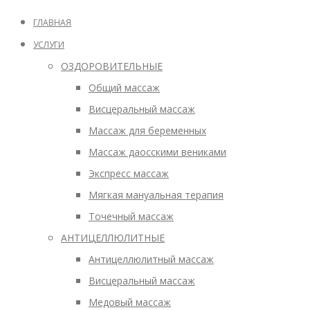
ГЛАВНАЯ
УСЛУГИ
ОЗДОРОВИТЕЛЬНЫЕ
Общий массаж
Висцеральный массаж
Массаж для беременных
Массаж даосскими вениками
Экспресс массаж
Мягкая мануальная терапия
Точечный массаж
АНТИЦЕЛЛЮЛИТНЫЕ
Антицеллюлитный массаж
Висцеральный массаж
Медовый массаж