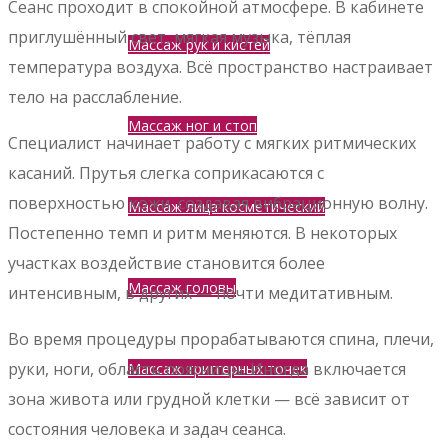
Сеанс проходит в спокойной атмосфере. В кабинете
приглушённый свет, мягкая музыка, тёплая
Массаж рук и кистей
температура воздуха. Всё пространство настраивает
тело на расслабление.
Массаж ног и стоп
Специалист начинает работу с мягких ритмических
касаний. Прутья слегка соприкасаются с
поверхностью кожи, создавая вибрационную волну.
Массаж лица косметический
Постепенно темп и ритм меняются. В некоторых
участках воздействие становится более
Массаж головы
интенсивным, в других — почти медитативным.
Во время процедуры прорабатываются спина, плечи,
руки, ноги, область поясницы. Иногда включается
Массаж триггерных точек
зона живота или грудной клетки — всё зависит от
состояния человека и задач сеанса.