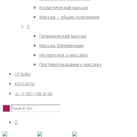
Косметический массаж
Массаж – общие положения
3
Гигиенический массаж
Массаж беременным
Интересное о массаже
Противопоказания к массажу
ОТЗЫВЫ
КОНТАКТЫ
☏ +7 (921) 798-47-68