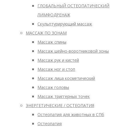
ГЛОБАЛЬНЫЙ ОСТЕОПАТИЧЕСКИЙ
ЛИМФОДРЕНАЖ
Скульптурирующий массаж
МАССАЖ ПО ЗОНАМ
Массаж спины
Массаж шейно-воротниковой зоны
Массаж рук и кистей
Массаж ног и стоп
Массаж лица косметический
Массаж головы
Массаж триггерных точек
ЭНЕРГЕТИЧЕСКИЕ / ОСТЕОПАТИЯ
Остеопатия для животных в СПб
Остеопатия