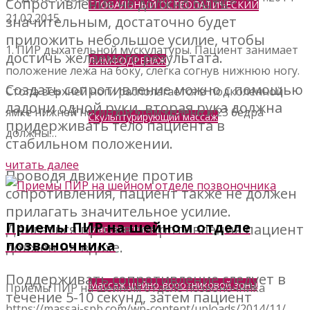
Сопротивление не должно быть
ГЛОБАЛЬНЫЙ ОСТЕОПАТИЧЕСКИЙ
21.02.2015
значительным, достаточно будет
приложить небольшое усилие, чтобы
1. ПИР дыхательной мускулатуры. Пациент занимает
достичь желаемого результата.
ЛИМФОДРЕНАЖ
положение лежа на боку, слегка согнув нижнюю ногу.
Создать сопротивление можно с помощью
Стопа верхней ноги располагается в подколенной
ладони одной руки, вторая рука должна
ямке нижней ноги, при этом колено и 23 бедра
Скульптурирующий массаж
придерживать тело пациента в
должны…
стабильном положении.
читать далее
МАССАЖ ПО ЗОНАМ
Проводя движение против
сопротивления, пациент также не должен
прилагать значительное усилие.
Приемы ПИР на шейном отделе
Двигаться против сопротивления пациент
Массаж спины
позвоночника
должен на вдохе.
Поддерживать сопротивление следует в
Массаж шейно-воротниковой зоны
Приемы ПИР на шейном отделе позвоночника
течение 5-10 секунд, затем пациент
https://massaj-spb.com/wp-content/uploads/2014/11/