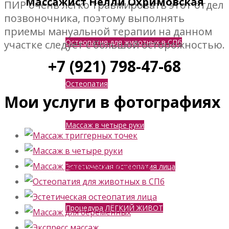
Массажист Нелли Охримовская
ЭНЕРГЕТИЧЕСКИЕ / ОСТЕОПАТИЯ
ПИР очень легко травмировать этот отдел
позвоночника, поэтому выполнять
приемы мануальной терапии на данном
Остеопатия для животных в СПб
участке следует с большой осторожностью.
+7 (921) 798-47-68
Остеопатия
Мои услуги в фотографиях
Массаж в четыре руки
Эстетическая остеопатия лица
Процедура ЛЁГКИЙ ЖИВОТ