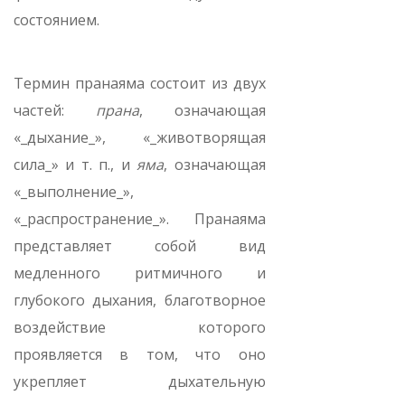
состоянием.
Термин пранаяма состоит из двух
частей:
прана
, означающая
«_дыхание_», «_животворящая
сила_» и т. п., и
яма
, означающая
«_выполнение_»,
«_распространение_». Пранаяма
представляет собой вид
медленного ритмичного и
глубокого дыхания, благотворное
воздействие которого
проявляется в том, что оно
укрепляет дыхательную