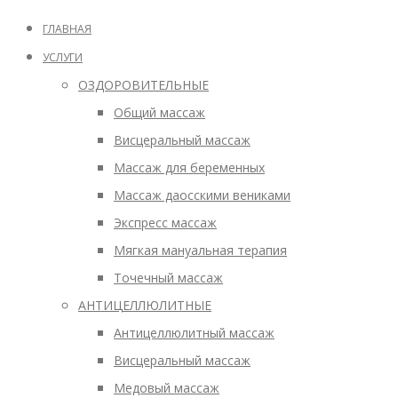
ГЛАВНАЯ
УСЛУГИ
ОЗДОРОВИТЕЛЬНЫЕ
Общий массаж
Висцеральный массаж
Массаж для беременных
Массаж даосскими вениками
Экспресс массаж
Мягкая мануальная терапия
Точечный массаж
АНТИЦЕЛЛЮЛИТНЫЕ
Антицеллюлитный массаж
Висцеральный массаж
Медовый массаж