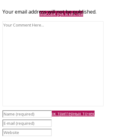
Your email address will not be published.
Массаж рук и кистей
Массаж ног и стоп
Массаж лица косметический
Массаж головы
Массаж триггерных точек