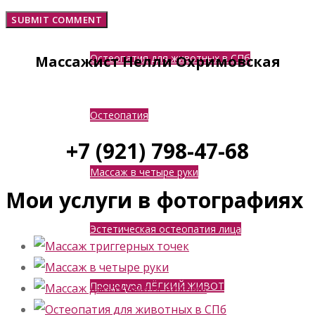
ЭНЕРГЕТИЧЕСКИЕ / ОСТЕОПАТИЯ
Остеопатия для животных в СПб
Массажист Нелли Охримовская
Остеопатия
+7 (921) 798-47-68
Массаж в четыре руки
Мои услуги в фотографиях
Эстетическая остеопатия лица
Процедура ЛЁГКИЙ ЖИВОТ