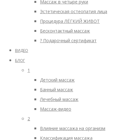
Массаж в четыре руки
Эстетическая остеопатия лица
Процедура ЛЁГКИЙ ЖИВОТ
Бесконтактный массаж
? Подарочный сертификат
ВИДЕО
БЛОГ
1
Детский массаж
Банный массаж
Лечебный массаж
Массаж-видео
2
Влияние массажа на организм
Классификация массажа