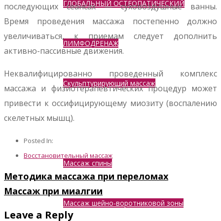
ГЛОБАЛЬНЫЙ ОСТЕОПАТИЧЕСКИЙ
последующих сеансах — суховоздушные ванны.
Время проведения массажа постепенно должно
увеличиваться, к приемам следует дополнить
ЛИМФОДРЕНАЖ
активно-пассивные движения.
Неквалифицированно проведенный комплекс
Скульптурирующий массаж
массажа и физиотерапевтических процедур может
привести к оссифицирующему миозиту (воспалению
скелетных мышц).
МАССАЖ ПО ЗОНАМ
Posted In:
Восстановительный массаж
Массаж спины
Методика массажа при переломах
Массаж при миалгии
Массаж шейно-воротниковой зоны
Leave a Reply