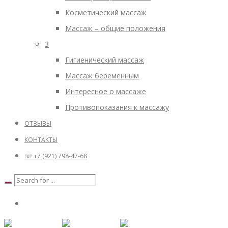
Косметический массаж
Массаж – общие положения
3
Гигиенический массаж
Массаж беременным
Интересное о массаже
Противопоказания к массажу
ОТЗЫВЫ
КОНТАКТЫ
☏ +7 (921) 798-47-68