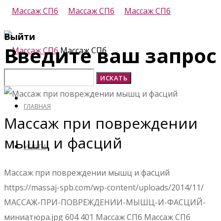
Выйти
Введите ваш запрос
Массаж СПб
ГЛАВНАЯ
Массаж при повреждении
мышц и фасций
УСЛУГИ
Массаж при повреждении мышц и фасций
https://massaj-spb.com/wp-content/uploads/2014/11/
ОЗДОРОВИТЕЛЬНЫЕ
МАССАЖ-ПРИ-ПОВРЕЖДЕНИИ-МЫШЦ-И-ФАСЦИЙ-
миниатюра.jpg
604
401
Массаж СПб
Массаж СПб