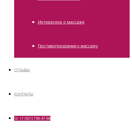
Интересное о массаже
Противопоказания к массажу
ОТЗЫВЫ
КОНТАКТЫ
☏ +7 (921) 798-47-68