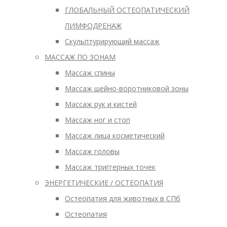
ГЛОБАЛЬНЫЙ ОСТЕОПАТИЧЕСКИЙ
ЛИМФОДРЕНАЖ
Скульптурирующий массаж
МАССАЖ ПО ЗОНАМ
Массаж спины
Массаж шейно-воротниковой зоны
Массаж рук и кистей
Массаж ног и стоп
Массаж лица косметический
Массаж головы
Массаж триггерных точек
ЭНЕРГЕТИЧЕСКИЕ / ОСТЕОПАТИЯ
Остеопатия для животных в СПб
Остеопатия