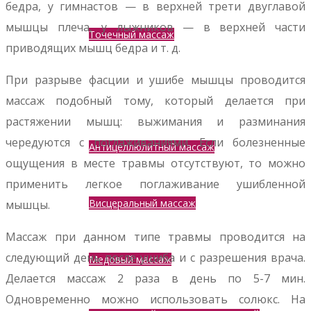
бедра, у гимнастов — в верхней трети двуглавой
мышцы плеча, у лыжников — в верхней части
Точечный массаж
приводящих мышц бедра и т. д.
При разрыве фасции и ушибе мышцы проводится
АНТИЦЕЛЛЮЛИТНЫЕ
массаж подобный тому, который делается при
растяжении мышц: выжимания и разминания
чередуются с поглаживаниями. Если болезненные
Антицеллюлитный массаж
ощущения в месте травмы отсутствуют, то можно
применить легкое поглаживание ушибленной
Висцеральный массаж
мышцы.
Массаж при данном типе травмы проводится на
следующий день после ушиба и с разрешения врача.
Медовый массаж
Делается массаж 2 раза в день по 5-7 мин.
Одновременно можно использовать солюкс. На